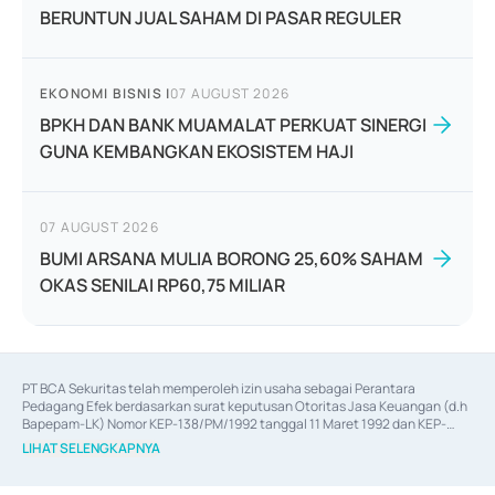
BERUNTUN JUAL SAHAM DI PASAR REGULER
EKONOMI BISNIS
|
07 AUGUST 2026
BPKH DAN BANK MUAMALAT PERKUAT SINERGI
GUNA KEMBANGKAN EKOSISTEM HAJI
07 AUGUST 2026
BUMI ARSANA MULIA BORONG 25,60% SAHAM
OKAS SENILAI RP60,75 MILIAR
PT BCA Sekuritas telah memperoleh izin usaha sebagai Perantara 
Pedagang Efek berdasarkan surat keputusan Otoritas Jasa Keuangan (d.h 
Bapepam-LK) Nomor KEP-138/PM/1992 tanggal 11 Maret 1992 dan KEP-
06/D.04/2014 tanggal 28 Februari 2014, izin usaha sebagai Penjamin Emisi 
LIHAT SELENGKAPNYA
Efek berdasarkan surat keputusan Otoritas Jasa Keuangan Nomor KEP-
12/PM/PEE/1997 tanggal 24 September 1997 dan KEP-07/D.04/2014 
tanggal 28 Februari 2014, izin usaha sebagai penyedia Jasa Konsultasi 