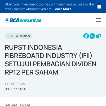
Start your investment journey with seamless access to the
stock market wherever you are.
Learn More
BERITA HARIAN
RUPST INDONESIA
FIBREBOARD INDUSTRY (IFII)
SETUJUI PEMBAGIAN DIVIDEN
RP12 PER SAHAM
TERBIT PADA
09 June 2026
SAHAM TERKAIT