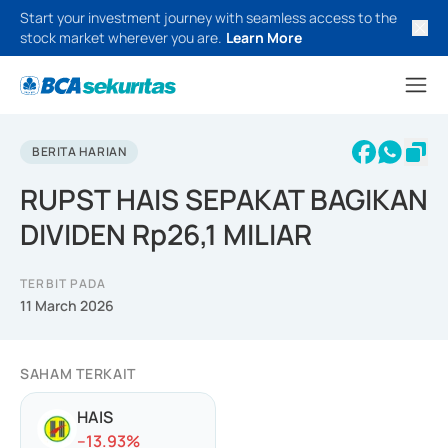
Start your investment journey with seamless access to the
stock market wherever you are.
Learn More
BERITA HARIAN
RUPST HAIS SEPAKAT BAGIKAN
DIVIDEN Rp26,1 MILIAR
TERBIT PADA
11 March 2026
SAHAM TERKAIT
HAIS
-
-13.93
%