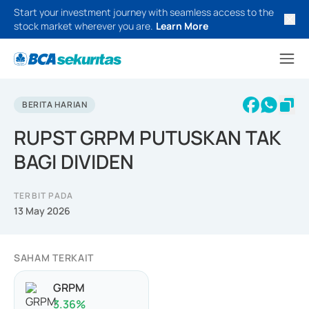
Start your investment journey with seamless access to the
stock market wherever you are.
Learn More
BERITA HARIAN
RUPST GRPM PUTUSKAN TAK
BAGI DIVIDEN
TERBIT PADA
13 May 2026
SAHAM TERKAIT
GRPM
3.36
%