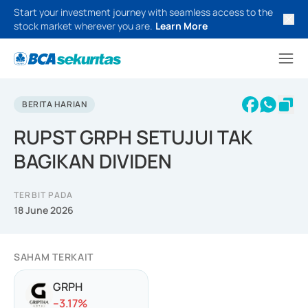
Start your investment journey with seamless access to the
stock market wherever you are.
Learn More
BERITA HARIAN
RUPST GRPH SETUJUI TAK
BAGIKAN DIVIDEN
TERBIT PADA
18 June 2026
SAHAM TERKAIT
GRPH
-
-3.17
%