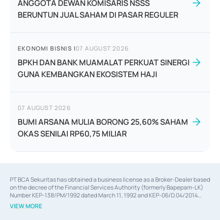
ANGGOTA DEWAN KOMISARIS NSSS
BERUNTUN JUAL SAHAM DI PASAR REGULER
EKONOMI BISNIS
|
07 AUGUST 2026
BPKH DAN BANK MUAMALAT PERKUAT SINERGI
GUNA KEMBANGKAN EKOSISTEM HAJI
07 AUGUST 2026
BUMI ARSANA MULIA BORONG 25,60% SAHAM
OKAS SENILAI RP60,75 MILIAR
PT BCA Sekuritas has obtained a business license as a Broker-Dealer based
on the decree of the Financial Services Authority (formerly Bapepam-LK)
Number KEP-138/PM/1992 dated March 11, 1992 and KEP-06/D.04/2014
dated February 28, 2014, a business license as an Underwriter based on the
VIEW MORE
decree of the Financial Services Authority Number KEP-12/PM/PEE/1997
dated September 24, 1997 and KEP-07/D.04/2014 dated February 28, 2014,