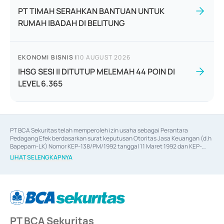
PT TIMAH SERAHKAN BANTUAN UNTUK
RUMAH IBADAH DI BELITUNG
EKONOMI BISNIS
|
10 AUGUST 2026
IHSG SESI II DITUTUP MELEMAH 44 POIN DI
LEVEL 6.365
PT BCA Sekuritas telah memperoleh izin usaha sebagai Perantara 
Pedagang Efek berdasarkan surat keputusan Otoritas Jasa Keuangan (d.h 
Bapepam-LK) Nomor KEP-138/PM/1992 tanggal 11 Maret 1992 dan KEP-
06/D.04/2014 tanggal 28 Februari 2014, izin usaha sebagai Penjamin Emisi 
LIHAT SELENGKAPNYA
Efek berdasarkan surat keputusan Otoritas Jasa Keuangan Nomor KEP-
12/PM/PEE/1997 tanggal 24 September 1997 dan KEP-07/D.04/2014 
tanggal 28 Februari 2014, izin usaha sebagai penyedia Jasa Konsultasi 
(
Advisory
) atas kegiatan merger, akuisisi, divestasi, dan 
join venture
berdasarkan surat keputusan Otoritas Jasa Keuangan Nomor S-
67/PM.21/2017 tanggal 3 Februari 2017, dan beberapa izin usaha lainnya 
dari Bank Indonesia antara lain sebagai Perantara Pelaksanaan Transaksi 
PT BCA Sekuritas
Sertifikat Deposito di Pasar Uang yang izinnya diterbitkan pada tahun 2017 