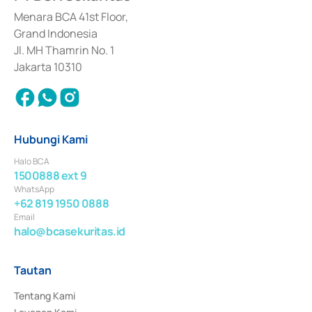
dan izin usaha lainnya dari Bank Indonesia sebagai Lembaga Pendukung 
Penerbitan, Transaksi, serta Penatausahaan dan Penyelesaian Transaksi 
Menara BCA 41st Floor,
Surat Berharga Komersial yang izinnya diterbitkan pada tahun 2018.
Grand Indonesia
Jl. MH Thamrin No. 1
Jakarta 10310
Hubungi Kami
Halo BCA
1500888 ext 9
WhatsApp
+62 819 1950 0888
Email
halo@bcasekuritas.id
Tautan
Tentang Kami