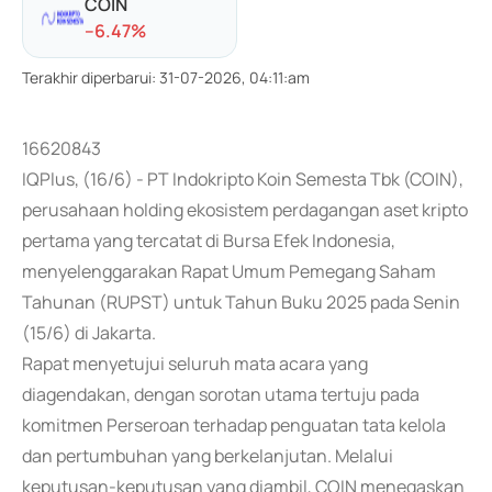
COIN
-
-6.47
%
Terakhir diperbarui
:
31-07-2026, 04:11:am
16620843
IQPlus, (16/6) - PT Indokripto Koin Semesta Tbk (COIN),
perusahaan holding ekosistem perdagangan aset kripto
pertama yang tercatat di Bursa Efek Indonesia,
menyelenggarakan Rapat Umum Pemegang Saham
Tahunan (RUPST) untuk Tahun Buku 2025 pada Senin
(15/6) di Jakarta.
Rapat menyetujui seluruh mata acara yang
diagendakan, dengan sorotan utama tertuju pada
komitmen Perseroan terhadap penguatan tata kelola
dan pertumbuhan yang berkelanjutan. Melalui
keputusan-keputusan yang diambil, COIN menegaskan