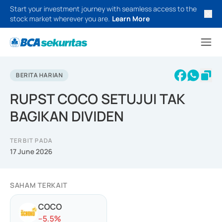
Start your investment journey with seamless access to the
stock market wherever you are.
Learn More
BERITA HARIAN
RUPST COCO SETUJUI TAK
BAGIKAN DIVIDEN
TERBIT PADA
17 June 2026
SAHAM TERKAIT
COCO
-
-5.5
%