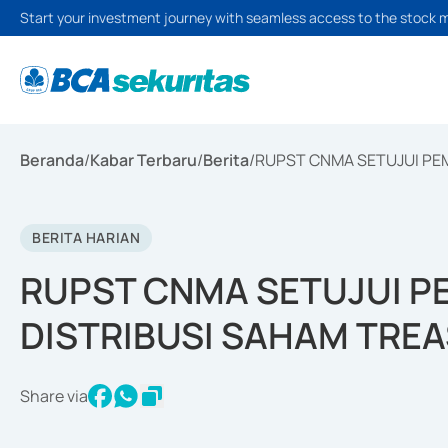
Start your investment journey with seamless access to the stock 
Beranda
/
Kabar Terbaru
/
Berita
/
RUPST CNMA SETUJUI PEM
BERITA HARIAN
RUPST CNMA SETUJUI P
DISTRIBUSI SAHAM TRE
Share via