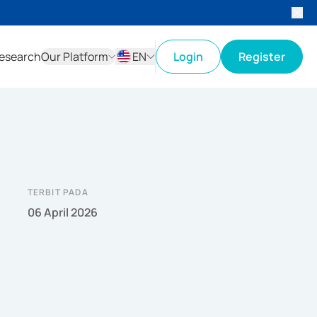
esearch
Our Platform
EN
Login
Register
ID
EN
TERBIT PADA
06 April 2026