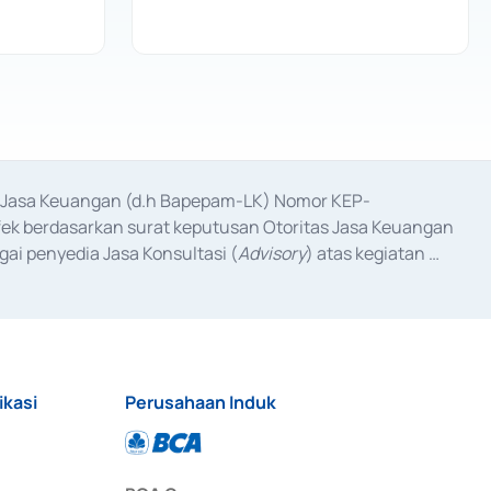
as Jasa Keuangan (d.h Bapepam-LK) Nomor KEP-
fek berdasarkan surat keputusan Otoritas Jasa Keuangan 
ai penyedia Jasa Konsultasi (
Advisory
) atas kegiatan 
anggal 3 Februari 2017, dan beberapa izin usaha lainnya 
iterbitkan pada tahun 2017 dan izin usaha lainnya dari 
at Berharga Komersial yang izinnya diterbitkan pada 
ikasi
Perusahaan Induk