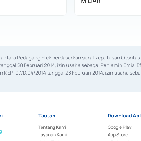
MILIAR
erantara Pedagang Efek berdasarkan surat keputusan Otorit
anggal 28 Februari 2014, izin usaha sebagai Penjamin Emisi E
KEP-07/D.04/2014 tanggal 28 Februari 2014, izin usaha sebag
rat keputusan Otoritas Jasa Keuangan Nomor S-67/PM.21/2017 t
aan Transaksi Sertifikat Deposito di Pasar Uang yang izinnya d
ansaksi, serta Penatausahaan dan Penyelesaian Transaksi Sur
i
Tautan
Download Apl
Tentang Kami
Google Play
9
Layanan Kami
App Store