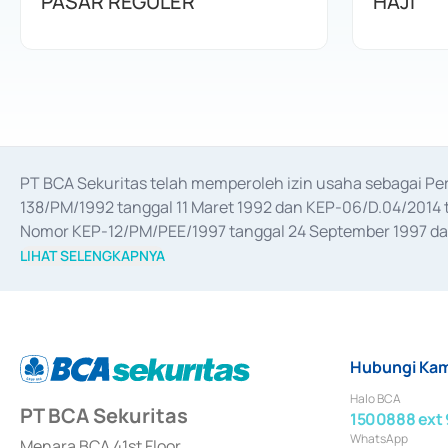
PASAR REGULER
HAJI
PT BCA Sekuritas telah memperoleh izin usaha sebagai P
138/PM/1992 tanggal 11 Maret 1992 dan KEP-06/D.04/2014 t
Nomor KEP-12/PM/PEE/1997 tanggal 24 September 1997 dan 
merger, akuisisi, divestasi, dan 
join venture
 berdasarkan su
LIHAT SELENGKAPNYA
dari Bank Indonesia antara lain sebagai Perantara Pelaksan
Bank Indonesia sebagai Lembaga Pendukung Penerbitan, Tr
tahun 2018.
Hubungi Kam
Halo BCA
PT BCA Sekuritas
1500888 ext 
WhatsApp
Menara BCA 41st Floor,