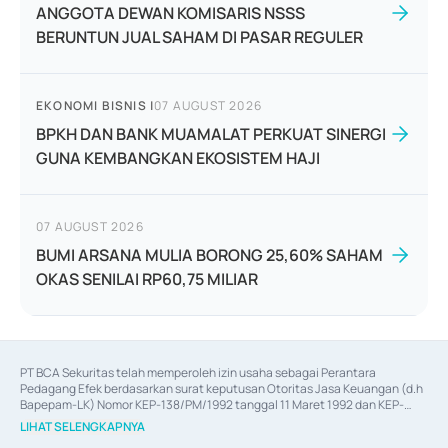
ANGGOTA DEWAN KOMISARIS NSSS
BERUNTUN JUAL SAHAM DI PASAR REGULER
EKONOMI BISNIS
|
07 AUGUST 2026
BPKH DAN BANK MUAMALAT PERKUAT SINERGI
GUNA KEMBANGKAN EKOSISTEM HAJI
07 AUGUST 2026
BUMI ARSANA MULIA BORONG 25,60% SAHAM
OKAS SENILAI RP60,75 MILIAR
PT BCA Sekuritas telah memperoleh izin usaha sebagai Perantara 
Pedagang Efek berdasarkan surat keputusan Otoritas Jasa Keuangan (d.h 
Bapepam-LK) Nomor KEP-138/PM/1992 tanggal 11 Maret 1992 dan KEP-
06/D.04/2014 tanggal 28 Februari 2014, izin usaha sebagai Penjamin Emisi 
LIHAT SELENGKAPNYA
Efek berdasarkan surat keputusan Otoritas Jasa Keuangan Nomor KEP-