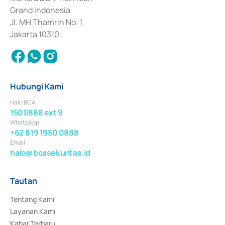
Surat Berharga Komersial yang izinnya diterbitkan pada tahun 2018.
Grand Indonesia
Jl. MH Thamrin No. 1
Jakarta 10310
Hubungi Kami
Halo BCA
1500888 ext 9
WhatsApp
+62 819 1950 0888
Email
halo@bcasekuritas.id
Tautan
Tentang Kami
Layanan Kami
Kabar Terbaru