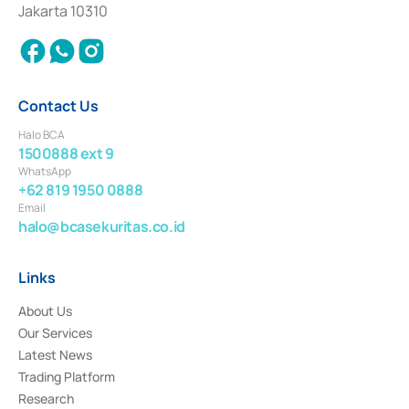
Settlement of Commercial Paper Transactions whose license was issued in
Jakarta 10310
2018.
Contact Us
Halo BCA
1500888 ext 9
WhatsApp
+62 819 1950 0888
Email
halo@bcasekuritas.co.id
Links
About Us
Our Services
Latest News
Trading Platform
Research