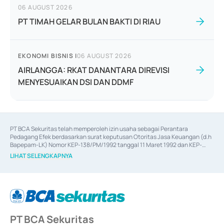
06 AUGUST 2026
PT TIMAH GELAR BULAN BAKTI DI RIAU
EKONOMI BISNIS
|
06 AUGUST 2026
AIRLANGGA: RKAT DANANTARA DIREVISI
MENYESUAIKAN DSI DAN DDMF
PT BCA Sekuritas telah memperoleh izin usaha sebagai Perantara 
Pedagang Efek berdasarkan surat keputusan Otoritas Jasa Keuangan (d.h 
Bapepam-LK) Nomor KEP-138/PM/1992 tanggal 11 Maret 1992 dan KEP-
06/D.04/2014 tanggal 28 Februari 2014, izin usaha sebagai Penjamin Emisi 
LIHAT SELENGKAPNYA
Efek berdasarkan surat keputusan Otoritas Jasa Keuangan Nomor KEP-
12/PM/PEE/1997 tanggal 24 September 1997 dan KEP-07/D.04/2014 
tanggal 28 Februari 2014, izin usaha sebagai penyedia Jasa Konsultasi 
(
Advisory
) atas kegiatan merger, akuisisi, divestasi, dan 
join venture
berdasarkan surat keputusan Otoritas Jasa Keuangan Nomor S-
67/PM.21/2017 tanggal 3 Februari 2017, dan beberapa izin usaha lainnya 
dari Bank Indonesia antara lain sebagai Perantara Pelaksanaan Transaksi 
PT BCA Sekuritas
Sertifikat Deposito di Pasar Uang yang izinnya diterbitkan pada tahun 2017 