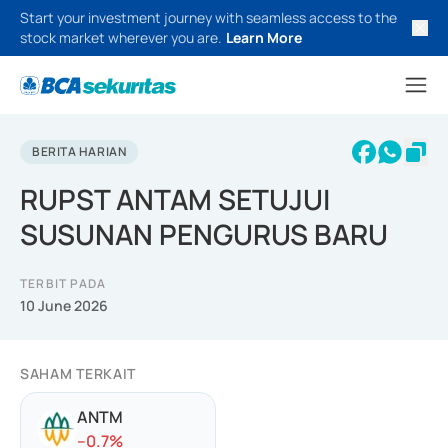
Start your investment journey with seamless access to the
stock market wherever you are.
Learn More
BERITA HARIAN
RUPST ANTAM SETUJUI
SUSUNAN PENGURUS BARU
TERBIT PADA
10 June 2026
SAHAM TERKAIT
ANTM
-
-0.7
%