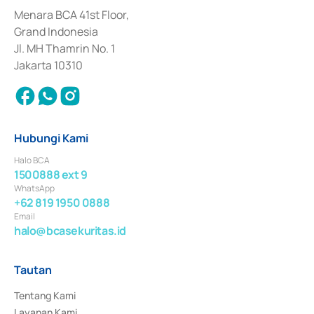
dan izin usaha lainnya dari Bank Indonesia sebagai Lembaga Pendukung 
Penerbitan, Transaksi, serta Penatausahaan dan Penyelesaian Transaksi 
Menara BCA 41st Floor,
Surat Berharga Komersial yang izinnya diterbitkan pada tahun 2018.
Grand Indonesia
Jl. MH Thamrin No. 1
Jakarta 10310
Hubungi Kami
Halo BCA
1500888 ext 9
WhatsApp
+62 819 1950 0888
Email
halo@bcasekuritas.id
Tautan
Tentang Kami
Layanan Kami