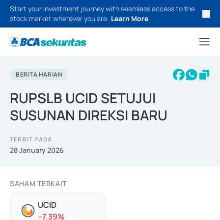
Start your investment journey with seamless access to the
stock market wherever you are.
Learn More
BERITA HARIAN
RUPSLB UCID SETUJUI
SUSUNAN DIREKSI BARU
TERBIT PADA
28 January 2026
SAHAM TERKAIT
UCID
-
-7.39
%