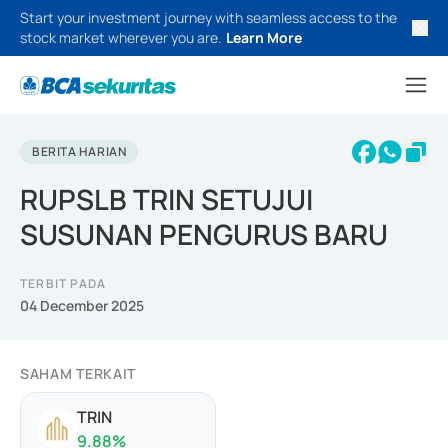
Start your investment journey with seamless access to the
stock market wherever you are.
Learn More
BERITA HARIAN
RUPSLB TRIN SETUJUI
SUSUNAN PENGURUS BARU
TERBIT PADA
04 December 2025
SAHAM TERKAIT
TRIN
9.88
%