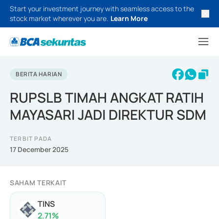
Start your investment journey with seamless access to the
stock market wherever you are.
Learn More
BERITA HARIAN
RUPSLB TIMAH ANGKAT RATIH
MAYASARI JADI DIREKTUR SDM
TERBIT PADA
17 December 2025
SAHAM TERKAIT
TINS
2.71
%