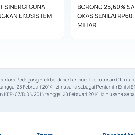
T SINERGI GUNA
BORONG 25,60% S
GKAN EKOSISTEM
OKAS SENILAI RP60,
MILIAR
erantara Pedagang Efek berdasarkan surat keputusan Otorit
anggal 28 Februari 2014, izin usaha sebagai Penjamin Emisi E
KEP-07/D.04/2014 tanggal 28 Februari 2014, izin usaha sebag
rat keputusan Otoritas Jasa Keuangan Nomor S-67/PM.21/2017 t
aan Transaksi Sertifikat Deposito di Pasar Uang yang izinnya d
ansaksi, serta Penatausahaan dan Penyelesaian Transaksi Sur