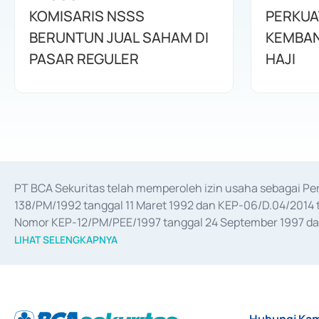
KOMISARIS NSSS
PERKUA
BERUNTUN JUAL SAHAM DI
KEMBAN
PASAR REGULER
HAJI
PT BCA Sekuritas telah memperoleh izin usaha sebagai P
138/PM/1992 tanggal 11 Maret 1992 dan KEP-06/D.04/2014 t
Nomor KEP-12/PM/PEE/1997 tanggal 24 September 1997 dan 
merger, akuisisi, divestasi, dan 
join venture
 berdasarkan su
LIHAT SELENGKAPNYA
dari Bank Indonesia antara lain sebagai Perantara Pelaksan
Bank Indonesia sebagai Lembaga Pendukung Penerbitan, Tr
tahun 2018.