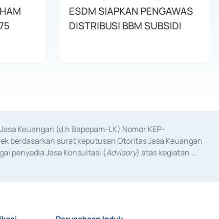
AHAM
ESDM SIAPKAN PENGAWAS
75
DISTRIBUSI BBM SUBSIDI
as Jasa Keuangan (d.h Bapepam-LK) Nomor KEP-
fek berdasarkan surat keputusan Otoritas Jasa Keuangan 
ai penyedia Jasa Konsultasi (
Advisory
) atas kegiatan 
anggal 3 Februari 2017, dan beberapa izin usaha lainnya 
iterbitkan pada tahun 2017 dan izin usaha lainnya dari 
at Berharga Komersial yang izinnya diterbitkan pada 