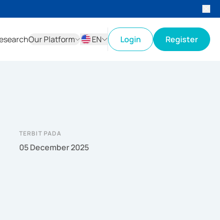
esearch
Our Platform
EN
Login
Register
ID
EN
TERBIT PADA
05 December 2025