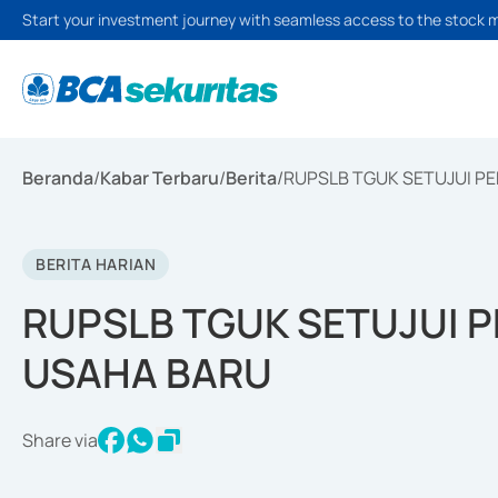
Start your investment journey with seamless access to the stock 
Beranda
/
Kabar Terbaru
/
Berita
/
RUPSLB TGUK SETUJUI P
BERITA HARIAN
RUPSLB TGUK SETUJUI 
USAHA BARU
Share via