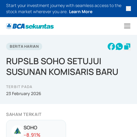
Start your investment journey with seamless access to the
stock market wherever you are.
Learn More
BERITA HARIAN
RUPSLB SOHO SETUJUI
SUSUNAN KOMISARIS BARU
TERBIT PADA
23 February 2026
SAHAM TERKAIT
SOHO
-
-8.91
%