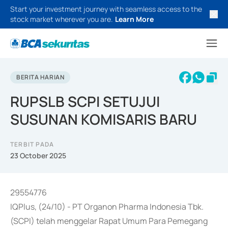
Start your investment journey with seamless access to the
stock market wherever you are.
Learn More
BERITA HARIAN
RUPSLB SCPI SETUJUI
SUSUNAN KOMISARIS BARU
TERBIT PADA
23 October 2025
29554776
IQPlus, (24/10) - PT Organon Pharma Indonesia Tbk.
(SCPI) telah menggelar Rapat Umum Para Pemegang