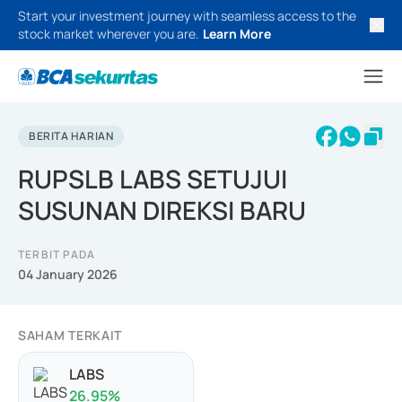
Start your investment journey with seamless access to the
stock market wherever you are.
Learn More
BERITA HARIAN
RUPSLB LABS SETUJUI
SUSUNAN DIREKSI BARU
TERBIT PADA
04 January 2026
SAHAM TERKAIT
LABS
26.95
%