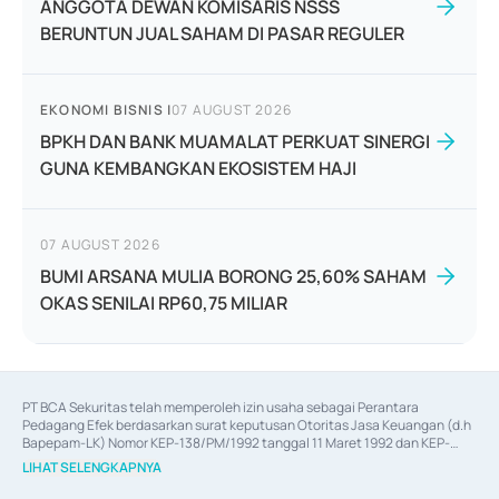
ANGGOTA DEWAN KOMISARIS NSSS
BERUNTUN JUAL SAHAM DI PASAR REGULER
EKONOMI BISNIS
|
07 AUGUST 2026
BPKH DAN BANK MUAMALAT PERKUAT SINERGI
GUNA KEMBANGKAN EKOSISTEM HAJI
07 AUGUST 2026
BUMI ARSANA MULIA BORONG 25,60% SAHAM
OKAS SENILAI RP60,75 MILIAR
PT BCA Sekuritas telah memperoleh izin usaha sebagai Perantara 
Pedagang Efek berdasarkan surat keputusan Otoritas Jasa Keuangan (d.h 
Bapepam-LK) Nomor KEP-138/PM/1992 tanggal 11 Maret 1992 dan KEP-
06/D.04/2014 tanggal 28 Februari 2014, izin usaha sebagai Penjamin Emisi 
LIHAT SELENGKAPNYA
Efek berdasarkan surat keputusan Otoritas Jasa Keuangan Nomor KEP-
12/PM/PEE/1997 tanggal 24 September 1997 dan KEP-07/D.04/2014 