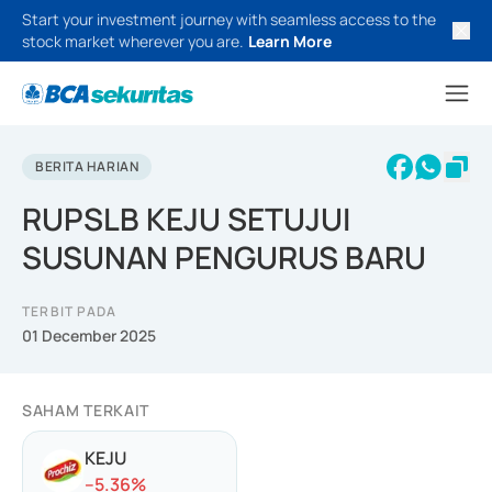
Start your investment journey with seamless access to the
stock market wherever you are.
Learn More
BERITA HARIAN
RUPSLB KEJU SETUJUI
SUSUNAN PENGURUS BARU
TERBIT PADA
01 December 2025
SAHAM TERKAIT
KEJU
-
-5.36
%