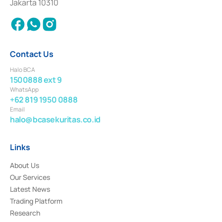
Jakarta 10310
2018.
Contact Us
Halo BCA
1500888 ext 9
WhatsApp
+62 819 1950 0888
Email
halo@bcasekuritas.co.id
Links
About Us
Our Services
Latest News
Trading Platform
Research