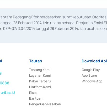
erantara Pedagang Efek berdasarkan surat keputusan Otorit
anggal 28 Februari 2014, izin usaha sebagai Penjamin Emisi E
KEP-07/D.04/2014 tanggal 28 Februari 2014, izin usaha sebag
rat keputusan Otoritas Jasa Keuangan Nomor S-67/PM.21/2017 t
aan Transaksi Sertifikat Deposito di Pasar Uang yang izinnya d
ansaksi, serta Penatausahaan dan Penyelesaian Transaksi Sur
i
Tautan
Download Apl
Tentang Kami
Google Play
9
Layanan Kami
App Store
Kabar Terbaru
Windows App
 0888
Platform Kami
ritas.id
Riset
Bantuan
Pengaduan Nasabah