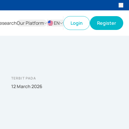
esearch
Our Platform
EN
Login
Register
ID
EN
TERBIT PADA
12 March 2026