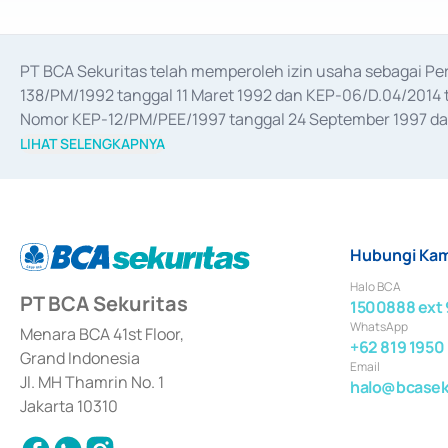
PT BCA Sekuritas telah memperoleh izin usaha sebagai P
138/PM/1992 tanggal 11 Maret 1992 dan KEP-06/D.04/2014 t
Nomor KEP-12/PM/PEE/1997 tanggal 24 September 1997 dan 
merger, akuisisi, divestasi, dan 
join venture
 berdasarkan su
LIHAT SELENGKAPNYA
dari Bank Indonesia antara lain sebagai Perantara Pelaksan
Bank Indonesia sebagai Lembaga Pendukung Penerbitan, Tr
tahun 2018.
Hubungi Kam
Halo BCA
PT BCA Sekuritas
1500888 ext 
WhatsApp
Menara BCA 41st Floor,
+62 819 1950
Grand Indonesia
Email
Jl. MH Thamrin No. 1
halo@bcaseku
Jakarta 10310