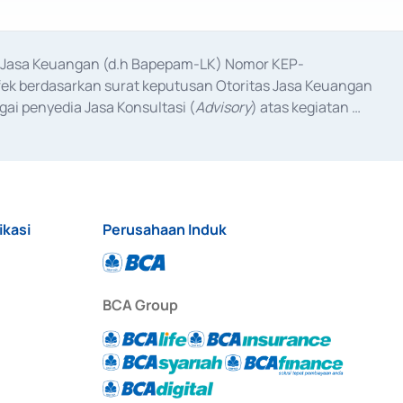
as Jasa Keuangan (d.h Bapepam-LK) Nomor KEP-
fek berdasarkan surat keputusan Otoritas Jasa Keuangan 
ai penyedia Jasa Konsultasi (
Advisory
) atas kegiatan 
anggal 3 Februari 2017, dan beberapa izin usaha lainnya 
iterbitkan pada tahun 2017 dan izin usaha lainnya dari 
at Berharga Komersial yang izinnya diterbitkan pada 
ikasi
Perusahaan Induk
BCA Group