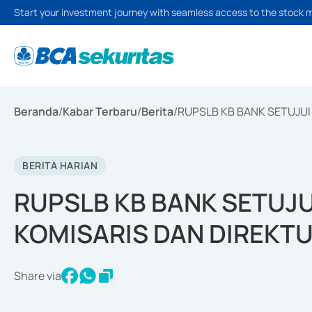
Start your investment journey with seamless access to the stock 
Beranda
/
Kabar Terbaru
/
Berita
/
RUPSLB KB BANK SETUJU
BERITA HARIAN
RUPSLB KB BANK SETUJ
KOMISARIS DAN DIREKT
Share via