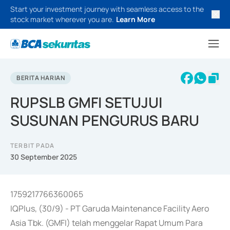
Start your investment journey with seamless access to the
stock market wherever you are.
Learn More
BERITA HARIAN
RUPSLB GMFI SETUJUI
SUSUNAN PENGURUS BARU
TERBIT PADA
30 September 2025
1759217766360065
IQPlus, (30/9) - PT Garuda Maintenance Facility Aero
Asia Tbk. (GMFI) telah menggelar Rapat Umum Para