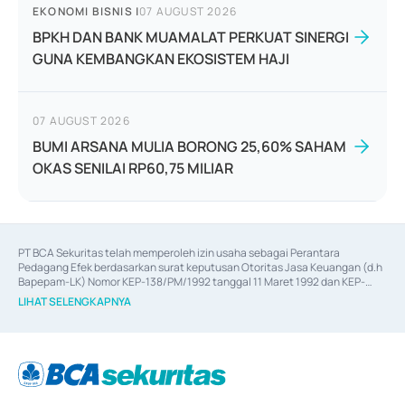
EKONOMI BISNIS
|
07 AUGUST 2026
BPKH DAN BANK MUAMALAT PERKUAT SINERGI
GUNA KEMBANGKAN EKOSISTEM HAJI
07 AUGUST 2026
BUMI ARSANA MULIA BORONG 25,60% SAHAM
OKAS SENILAI RP60,75 MILIAR
PT BCA Sekuritas telah memperoleh izin usaha sebagai Perantara 
Pedagang Efek berdasarkan surat keputusan Otoritas Jasa Keuangan (d.h 
Bapepam-LK) Nomor KEP-138/PM/1992 tanggal 11 Maret 1992 dan KEP-
06/D.04/2014 tanggal 28 Februari 2014, izin usaha sebagai Penjamin Emisi 
LIHAT SELENGKAPNYA
Efek berdasarkan surat keputusan Otoritas Jasa Keuangan Nomor KEP-
12/PM/PEE/1997 tanggal 24 September 1997 dan KEP-07/D.04/2014 
tanggal 28 Februari 2014, izin usaha sebagai penyedia Jasa Konsultasi 
(
Advisory
) atas kegiatan merger, akuisisi, divestasi, dan 
join venture
berdasarkan surat keputusan Otoritas Jasa Keuangan Nomor S-
67/PM.21/2017 tanggal 3 Februari 2017, dan beberapa izin usaha lainnya 
dari Bank Indonesia antara lain sebagai Perantara Pelaksanaan Transaksi 