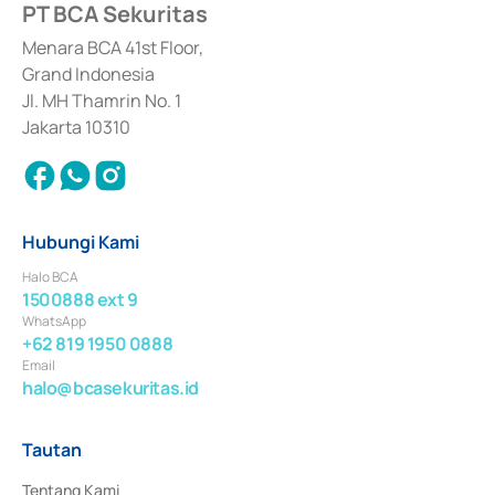
PT BCA Sekuritas
Sertifikat Deposito di Pasar Uang yang izinnya diterbitkan pada tahun 2017 
dan izin usaha lainnya dari Bank Indonesia sebagai Lembaga Pendukung 
Penerbitan, Transaksi, serta Penatausahaan dan Penyelesaian Transaksi 
Menara BCA 41st Floor,
Surat Berharga Komersial yang izinnya diterbitkan pada tahun 2018.
Grand Indonesia
Jl. MH Thamrin No. 1
Jakarta 10310
Hubungi Kami
Halo BCA
1500888 ext 9
WhatsApp
+62 819 1950 0888
Email
halo@bcasekuritas.id
Tautan
Tentang Kami