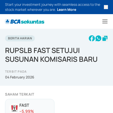
Start your investment journey with seamless access to the
stock market wherever you are.
Learn More
BERITA HARIAN
RUPSLB FAST SETUJUI
SUSUNAN KOMISARIS BARU
TERBIT PADA
04 February 2026
SAHAM TERKAIT
FAST
-
-5.99
%