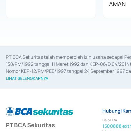
AMAN
PT BCA Sekuritas telah memperoleh izin usaha sebagai P
138/PM/1992 tanggal 11 Maret 1992 dan KEP-06/D.04/2014 t
Nomor KEP-12/PM/PEE/1997 tanggal 24 September 1997 dan 
merger, akuisisi, divestasi, dan 
join venture
 berdasarkan su
LIHAT SELENGKAPNYA
dari Bank Indonesia antara lain sebagai Perantara Pelaksan
Bank Indonesia sebagai Lembaga Pendukung Penerbitan, Tr
tahun 2018.
Hubungi Kam
Halo BCA
PT BCA Sekuritas
1500888 ext 