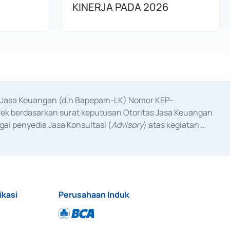
KINERJA PADA 2026
as Jasa Keuangan (d.h Bapepam-LK) Nomor KEP-
fek berdasarkan surat keputusan Otoritas Jasa Keuangan 
ai penyedia Jasa Konsultasi (
Advisory
) atas kegiatan 
anggal 3 Februari 2017, dan beberapa izin usaha lainnya 
iterbitkan pada tahun 2017 dan izin usaha lainnya dari 
at Berharga Komersial yang izinnya diterbitkan pada 
ikasi
Perusahaan Induk