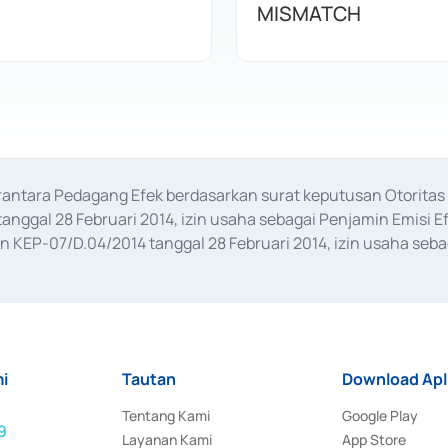
MISMATCH
erantara Pedagang Efek berdasarkan surat keputusan Otorit
anggal 28 Februari 2014, izin usaha sebagai Penjamin Emisi E
KEP-07/D.04/2014 tanggal 28 Februari 2014, izin usaha sebag
rat keputusan Otoritas Jasa Keuangan Nomor S-67/PM.21/2017 t
aan Transaksi Sertifikat Deposito di Pasar Uang yang izinnya d
ansaksi, serta Penatausahaan dan Penyelesaian Transaksi Sur
i
Tautan
Download Apl
Tentang Kami
Google Play
9
Layanan Kami
App Store