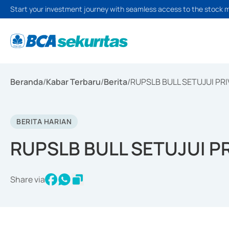
Start your investment journey with seamless access to the stock 
Beranda
/
Kabar Terbaru
/
Berita
/
RUPSLB BULL SETUJUI PR
BERITA HARIAN
RUPSLB BULL SETUJUI P
Share via