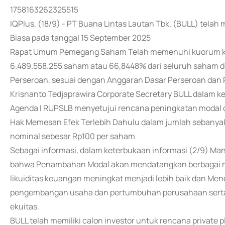
1758163262325515
IQPlus, (18/9) - PT Buana Lintas Lautan Tbk. (BULL) te
Biasa pada tanggal 15 September 2025
Rapat Umum Pemegang Saham Telah memenuhi kuorum kar
6.489.558.255 saham atau 66,8448% dari seluruh saham de
Perseroan, sesuai dengan Anggaran Dasar Perseroan dan 
Krisnanto Tedjaprawira Corporate Secretary BULL dalam k
Agenda I RUPSLB menyetujui rencana peningkatan modal 
Hak Memesan Efek Terlebih Dahulu dalam jumlah sebanyak-
nominal sebesar Rp100 per saham
Sebagai informasi, dalam keterbukaan informasi (2/9) 
bahwa Penambahan Modal akan mendatangkan berbagai man
likuiditas keuangan meningkat menjadi lebih baik dan M
pengembangan usaha dan pertumbuhan perusahaan serta D
ekuitas.
BULL telah memiliki calon investor untuk rencana private p