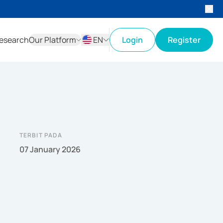
esearch
Our Platform
EN
Login
Register
ID
EN
TERBIT PADA
07 January 2026