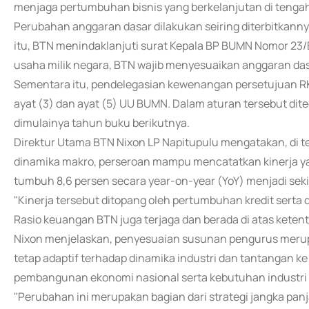
menjaga pertumbuhan bisnis yang berkelanjutan di tengah
Perubahan anggaran dasar dilakukan seiring diterbitka
itu, BTN menindaklanjuti surat Kepala BP BUMN Nomor 23/
usaha milik negara, BTN wajib menyesuaikan anggaran das
Sementara itu, pendelegasian kewenangan persetujuan RK
ayat (3) dan ayat (5) UU BUMN. Dalam aturan tersebut di
dimulainya tahun buku berikutnya.
Direktur Utama BTN Nixon LP Napitupulu mengatakan, di 
dinamika makro, perseroan mampu mencatatkan kinerja yang
tumbuh 8,6 persen secara year-on-year (YoY) menjadi sekita
"Kinerja tersebut ditopang oleh pertumbuhan kredit serta d
Rasio keuangan BTN juga terjaga dan berada di atas ketent
Nixon menjelaskan, penyesuaian susunan pengurus meru
tetap adaptif terhadap dinamika industri dan tantangan ke
pembangunan ekonomi nasional serta kebutuhan industri
"Perubahan ini merupakan bagian dari strategi jangka pan