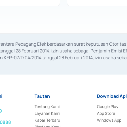
erantara Pedagang Efek berdasarkan surat keputusan Otorit
anggal 28 Februari 2014, izin usaha sebagai Penjamin Emisi E
KEP-07/D.04/2014 tanggal 28 Februari 2014, izin usaha sebag
rat keputusan Otoritas Jasa Keuangan Nomor S-67/PM.21/2017 t
aan Transaksi Sertifikat Deposito di Pasar Uang yang izinnya d
ansaksi, serta Penatausahaan dan Penyelesaian Transaksi Sur
i
Tautan
Download Apl
Tentang Kami
Google Play
9
Layanan Kami
App Store
Kabar Terbaru
Windows App
 0888
Platform Kami