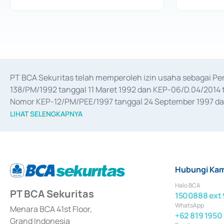
PT BCA Sekuritas telah memperoleh izin usaha sebagai P
138/PM/1992 tanggal 11 Maret 1992 dan KEP-06/D.04/2014 t
Nomor KEP-12/PM/PEE/1997 tanggal 24 September 1997 dan 
merger, akuisisi, divestasi, dan 
join venture
 berdasarkan su
LIHAT SELENGKAPNYA
dari Bank Indonesia antara lain sebagai Perantara Pelaksan
Bank Indonesia sebagai Lembaga Pendukung Penerbitan, Tr
tahun 2018.
Hubungi Kam
Halo BCA
PT BCA Sekuritas
1500888 ext 
WhatsApp
Menara BCA 41st Floor,
+62 819 1950
Grand Indonesia