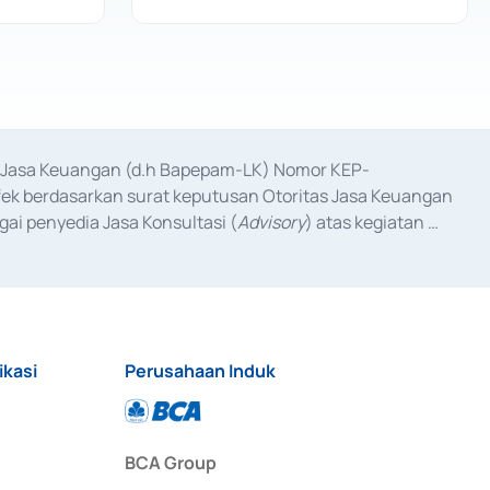
as Jasa Keuangan (d.h Bapepam-LK) Nomor KEP-
fek berdasarkan surat keputusan Otoritas Jasa Keuangan 
ai penyedia Jasa Konsultasi (
Advisory
) atas kegiatan 
anggal 3 Februari 2017, dan beberapa izin usaha lainnya 
iterbitkan pada tahun 2017 dan izin usaha lainnya dari 
at Berharga Komersial yang izinnya diterbitkan pada 
ikasi
Perusahaan Induk
BCA Group