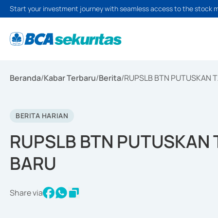
Start your investment journey with seamless access to the stock 
Beranda
/
Kabar Terbaru
/
Berita
/
RUPSLB BTN PUTUSKAN T
BERITA HARIAN
RUPSLB BTN PUTUSKAN 
BARU
Share via