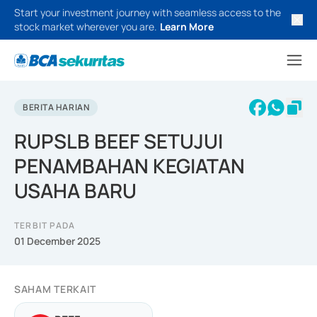
Start your investment journey with seamless access to the
stock market wherever you are.
Learn More
BERITA HARIAN
RUPSLB BEEF SETUJUI
PENAMBAHAN KEGIATAN
USAHA BARU
TERBIT PADA
01 December 2025
SAHAM TERKAIT