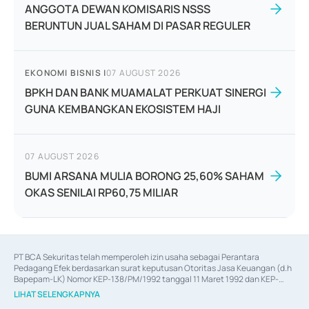
ANGGOTA DEWAN KOMISARIS NSSS
BERUNTUN JUAL SAHAM DI PASAR REGULER
EKONOMI BISNIS
|
07 AUGUST 2026
BPKH DAN BANK MUAMALAT PERKUAT SINERGI
GUNA KEMBANGKAN EKOSISTEM HAJI
07 AUGUST 2026
BUMI ARSANA MULIA BORONG 25,60% SAHAM
OKAS SENILAI RP60,75 MILIAR
PT BCA Sekuritas telah memperoleh izin usaha sebagai Perantara 
Pedagang Efek berdasarkan surat keputusan Otoritas Jasa Keuangan (d.h 
Bapepam-LK) Nomor KEP-138/PM/1992 tanggal 11 Maret 1992 dan KEP-
06/D.04/2014 tanggal 28 Februari 2014, izin usaha sebagai Penjamin Emisi 
LIHAT SELENGKAPNYA
Efek berdasarkan surat keputusan Otoritas Jasa Keuangan Nomor KEP-