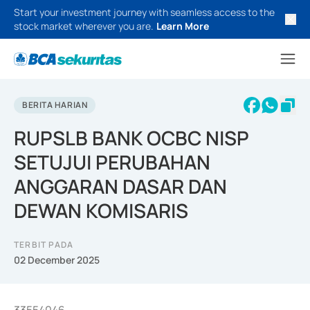
Start your investment journey with seamless access to the
stock market wherever you are.
Learn More
BERITA HARIAN
RUPSLB BANK OCBC NISP
SETUJUI PERUBAHAN
ANGGARAN DASAR DAN
DEWAN KOMISARIS
TERBIT PADA
02 December 2025