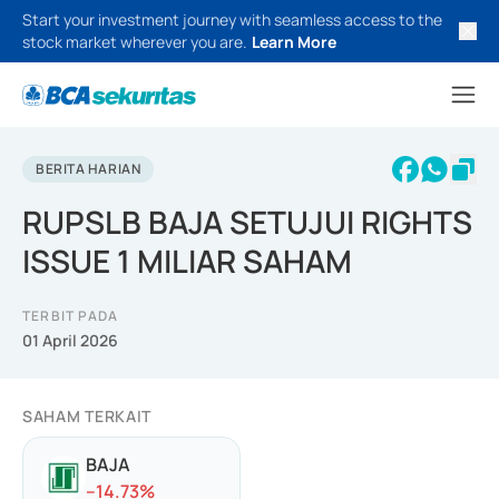
Start your investment journey with seamless access to the
stock market wherever you are.
Learn More
BERITA HARIAN
RUPSLB BAJA SETUJUI RIGHTS
ISSUE 1 MILIAR SAHAM
TERBIT PADA
01 April 2026
SAHAM TERKAIT
BAJA
-
-14.73
%