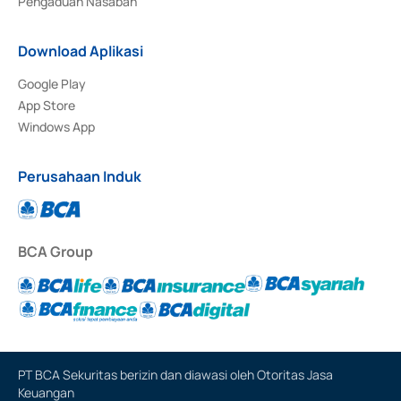
Pengaduan Nasabah
Download Aplikasi
Google Play
App Store
Windows App
Perusahaan Induk
BCA Group
PT BCA Sekuritas berizin dan diawasi oleh Otoritas Jasa
Keuangan