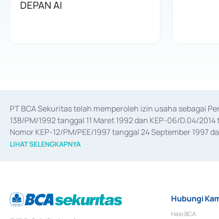
DEPAN AI
PT BCA Sekuritas telah memperoleh izin usaha sebagai P
138/PM/1992 tanggal 11 Maret 1992 dan KEP-06/D.04/2014 t
Nomor KEP-12/PM/PEE/1997 tanggal 24 September 1997 dan 
merger, akuisisi, divestasi, dan 
join venture
 berdasarkan su
LIHAT SELENGKAPNYA
dari Bank Indonesia antara lain sebagai Perantara Pelaksan
Bank Indonesia sebagai Lembaga Pendukung Penerbitan, Tr
tahun 2018.
Hubungi Kam
Halo BCA