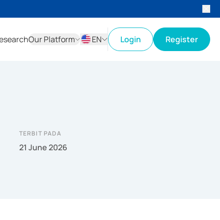
esearch
Our Platform
EN
Login
Register
ID
EN
TERBIT PADA
21 June 2026