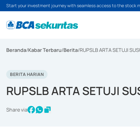
Start your investment journey with seamless access to the stock 
Beranda
/
Kabar Terbaru
/
Berita
/
RUPSLB ARTA SETUJI SUS
BERITA HARIAN
RUPSLB ARTA SETUJI SU
Share via