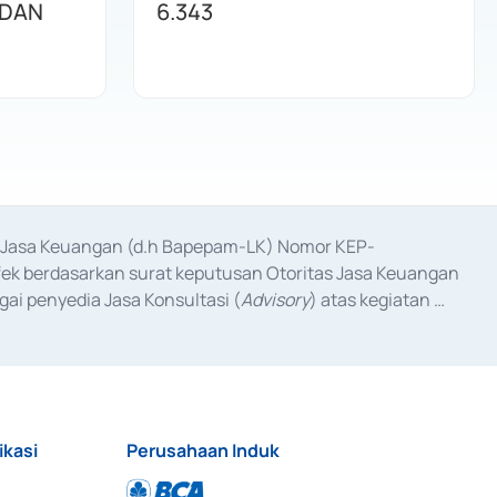
 DAN
6.343
as Jasa Keuangan (d.h Bapepam-LK) Nomor KEP-
fek berdasarkan surat keputusan Otoritas Jasa Keuangan 
ai penyedia Jasa Konsultasi (
Advisory
) atas kegiatan 
anggal 3 Februari 2017, dan beberapa izin usaha lainnya 
iterbitkan pada tahun 2017 dan izin usaha lainnya dari 
at Berharga Komersial yang izinnya diterbitkan pada 
ikasi
Perusahaan Induk