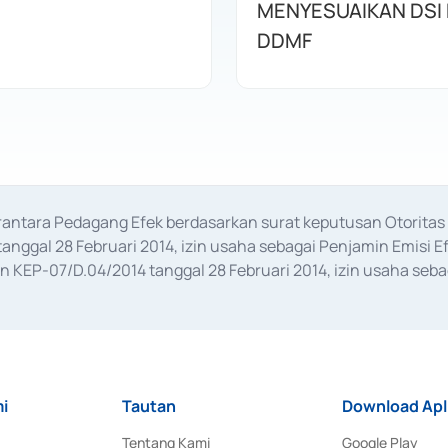
MENYESUAIKAN DSI
DDMF
erantara Pedagang Efek berdasarkan surat keputusan Otorit
anggal 28 Februari 2014, izin usaha sebagai Penjamin Emisi E
KEP-07/D.04/2014 tanggal 28 Februari 2014, izin usaha sebag
rat keputusan Otoritas Jasa Keuangan Nomor S-67/PM.21/2017 t
aan Transaksi Sertifikat Deposito di Pasar Uang yang izinnya d
ansaksi, serta Penatausahaan dan Penyelesaian Transaksi Sur
i
Tautan
Download Apl
Tentang Kami
Google Play