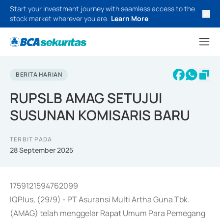
Start your investment journey with seamless access to the
stock market wherever you are.
Learn More
BERITA HARIAN
RUPSLB AMAG SETUJUI
SUSUNAN KOMISARIS BARU
TERBIT PADA
28 September 2025
1759121594762099
IQPlus, (29/9) - PT Asuransi Multi Artha Guna Tbk.
(AMAG) telah menggelar Rapat Umum Para Pemegang