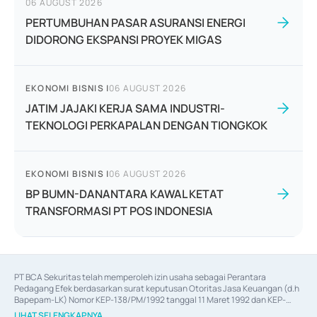
06 AUGUST 2026
PERTUMBUHAN PASAR ASURANSI ENERGI
DIDORONG EKSPANSI PROYEK MIGAS
EKONOMI BISNIS
|
06 AUGUST 2026
JATIM JAJAKI KERJA SAMA INDUSTRI-
TEKNOLOGI PERKAPALAN DENGAN TIONGKOK
EKONOMI BISNIS
|
06 AUGUST 2026
BP BUMN-DANANTARA KAWAL KETAT
TRANSFORMASI PT POS INDONESIA
PT BCA Sekuritas telah memperoleh izin usaha sebagai Perantara 
Pedagang Efek berdasarkan surat keputusan Otoritas Jasa Keuangan (d.h 
Bapepam-LK) Nomor KEP-138/PM/1992 tanggal 11 Maret 1992 dan KEP-
06/D.04/2014 tanggal 28 Februari 2014, izin usaha sebagai Penjamin Emisi 
LIHAT SELENGKAPNYA