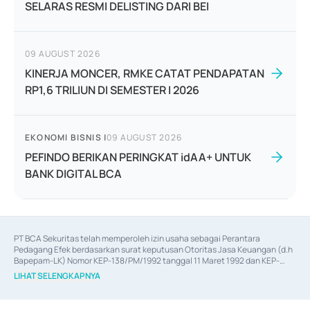
SELARAS RESMI DELISTING DARI BEI
09 AUGUST 2026
KINERJA MONCER, RMKE CATAT PENDAPATAN
RP1,6 TRILIUN DI SEMESTER I 2026
EKONOMI BISNIS
|
09 AUGUST 2026
PEFINDO BERIKAN PERINGKAT idAA+ UNTUK
BANK DIGITAL BCA
PT BCA Sekuritas telah memperoleh izin usaha sebagai Perantara 
Pedagang Efek berdasarkan surat keputusan Otoritas Jasa Keuangan (d.h 
Bapepam-LK) Nomor KEP-138/PM/1992 tanggal 11 Maret 1992 dan KEP-
06/D.04/2014 tanggal 28 Februari 2014, izin usaha sebagai Penjamin Emisi 
LIHAT SELENGKAPNYA
Efek berdasarkan surat keputusan Otoritas Jasa Keuangan Nomor KEP-
12/PM/PEE/1997 tanggal 24 September 1997 dan KEP-07/D.04/2014 
tanggal 28 Februari 2014, izin usaha sebagai penyedia Jasa Konsultasi 