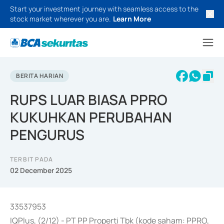
Start your investment journey with seamless access to the
stock market wherever you are.
Learn More
BERITA HARIAN
RUPS LUAR BIASA PPRO
KUKUHKAN PERUBAHAN
PENGURUS
TERBIT PADA
02 December 2025
33537953
IQPlus, (2/12) - PT PP Properti Tbk (kode saham: PPRO,