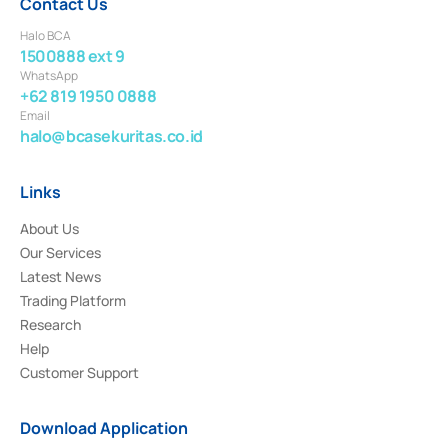
Contact Us
Halo BCA
1500888 ext 9
WhatsApp
+62 819 1950 0888
Email
halo@bcasekuritas.co.id
Links
About Us
Our Services
Latest News
Trading Platform
Research
Help
Customer Support
Download Application