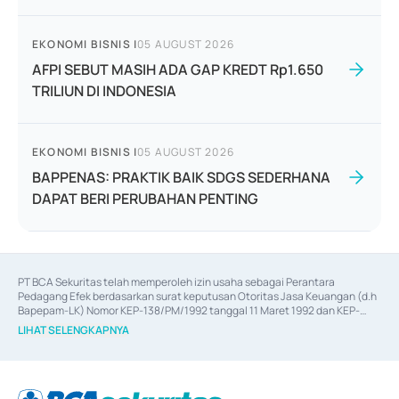
EKONOMI BISNIS
|
05 AUGUST 2026
AFPI SEBUT MASIH ADA GAP KREDT Rp1.650
TRILIUN DI INDONESIA
EKONOMI BISNIS
|
05 AUGUST 2026
BAPPENAS: PRAKTIK BAIK SDGS SEDERHANA
DAPAT BERI PERUBAHAN PENTING
PT BCA Sekuritas telah memperoleh izin usaha sebagai Perantara 
Pedagang Efek berdasarkan surat keputusan Otoritas Jasa Keuangan (d.h 
Bapepam-LK) Nomor KEP-138/PM/1992 tanggal 11 Maret 1992 dan KEP-
06/D.04/2014 tanggal 28 Februari 2014, izin usaha sebagai Penjamin Emisi 
LIHAT SELENGKAPNYA
Efek berdasarkan surat keputusan Otoritas Jasa Keuangan Nomor KEP-
12/PM/PEE/1997 tanggal 24 September 1997 dan KEP-07/D.04/2014 
tanggal 28 Februari 2014, izin usaha sebagai penyedia Jasa Konsultasi 
(
Advisory
) atas kegiatan merger, akuisisi, divestasi, dan 
join venture
berdasarkan surat keputusan Otoritas Jasa Keuangan Nomor S-