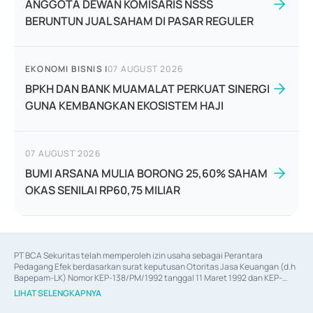
ANGGOTA DEWAN KOMISARIS NSSS
BERUNTUN JUAL SAHAM DI PASAR REGULER
EKONOMI BISNIS
|
07 AUGUST 2026
BPKH DAN BANK MUAMALAT PERKUAT SINERGI
GUNA KEMBANGKAN EKOSISTEM HAJI
07 AUGUST 2026
BUMI ARSANA MULIA BORONG 25,60% SAHAM
OKAS SENILAI RP60,75 MILIAR
PT BCA Sekuritas telah memperoleh izin usaha sebagai Perantara 
Pedagang Efek berdasarkan surat keputusan Otoritas Jasa Keuangan (d.h 
Bapepam-LK) Nomor KEP-138/PM/1992 tanggal 11 Maret 1992 dan KEP-
06/D.04/2014 tanggal 28 Februari 2014, izin usaha sebagai Penjamin Emisi 
LIHAT SELENGKAPNYA
Efek berdasarkan surat keputusan Otoritas Jasa Keuangan Nomor KEP-
12/PM/PEE/1997 tanggal 24 September 1997 dan KEP-07/D.04/2014 