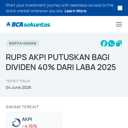
Start your investment journey with seamless access to the
stock market wherever you are.
Learn More
BERITA HARIAN
RUPS AKPI PUTUSKAN BAGI
DIVIDEN 40% DARI LABA 2025
TERBIT PADA
04 June 2026
SAHAM TERKAIT
AKPI
-
-4.16
%