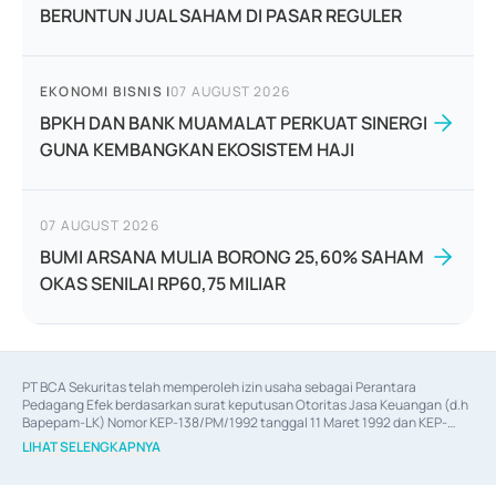
BERUNTUN JUAL SAHAM DI PASAR REGULER
EKONOMI BISNIS
|
07 AUGUST 2026
BPKH DAN BANK MUAMALAT PERKUAT SINERGI
GUNA KEMBANGKAN EKOSISTEM HAJI
07 AUGUST 2026
BUMI ARSANA MULIA BORONG 25,60% SAHAM
OKAS SENILAI RP60,75 MILIAR
PT BCA Sekuritas telah memperoleh izin usaha sebagai Perantara 
Pedagang Efek berdasarkan surat keputusan Otoritas Jasa Keuangan (d.h 
Bapepam-LK) Nomor KEP-138/PM/1992 tanggal 11 Maret 1992 dan KEP-
06/D.04/2014 tanggal 28 Februari 2014, izin usaha sebagai Penjamin Emisi 
LIHAT SELENGKAPNYA
Efek berdasarkan surat keputusan Otoritas Jasa Keuangan Nomor KEP-
12/PM/PEE/1997 tanggal 24 September 1997 dan KEP-07/D.04/2014 
tanggal 28 Februari 2014, izin usaha sebagai penyedia Jasa Konsultasi 