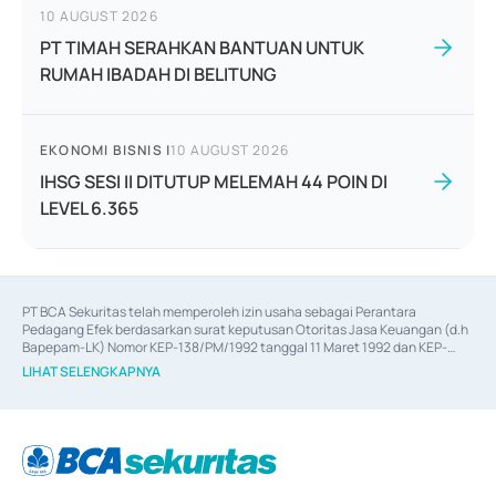
10 AUGUST 2026
PT TIMAH SERAHKAN BANTUAN UNTUK
RUMAH IBADAH DI BELITUNG
EKONOMI BISNIS
|
10 AUGUST 2026
IHSG SESI II DITUTUP MELEMAH 44 POIN DI
LEVEL 6.365
PT BCA Sekuritas telah memperoleh izin usaha sebagai Perantara 
Pedagang Efek berdasarkan surat keputusan Otoritas Jasa Keuangan (d.h 
Bapepam-LK) Nomor KEP-138/PM/1992 tanggal 11 Maret 1992 dan KEP-
06/D.04/2014 tanggal 28 Februari 2014, izin usaha sebagai Penjamin Emisi 
LIHAT SELENGKAPNYA
Efek berdasarkan surat keputusan Otoritas Jasa Keuangan Nomor KEP-
12/PM/PEE/1997 tanggal 24 September 1997 dan KEP-07/D.04/2014 
tanggal 28 Februari 2014, izin usaha sebagai penyedia Jasa Konsultasi 
(
Advisory
) atas kegiatan merger, akuisisi, divestasi, dan 
join venture
berdasarkan surat keputusan Otoritas Jasa Keuangan Nomor S-
67/PM.21/2017 tanggal 3 Februari 2017, dan beberapa izin usaha lainnya 
dari Bank Indonesia antara lain sebagai Perantara Pelaksanaan Transaksi 