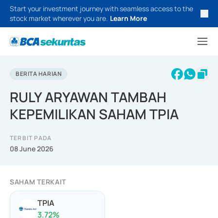
Start your investment journey with seamless access to the
stock market wherever you are.
Learn More
BERITA HARIAN
RULY ARYAWAN TAMBAH
KEPEMILIKAN SAHAM TPIA
TERBIT PADA
08 June 2026
SAHAM TERKAIT
TPIA
3.72
%