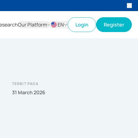
esearch
Our Platform
EN
Login
Register
ID
EN
TERBIT PADA
31 March 2026