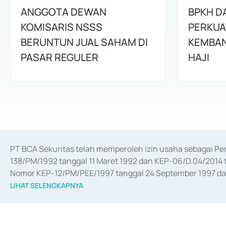
ANGGOTA DEWAN
BPKH D
KOMISARIS NSSS
PERKUA
BERUNTUN JUAL SAHAM DI
KEMBAN
PASAR REGULER
HAJI
PT BCA Sekuritas telah memperoleh izin usaha sebagai P
138/PM/1992 tanggal 11 Maret 1992 dan KEP-06/D.04/2014 t
Nomor KEP-12/PM/PEE/1997 tanggal 24 September 1997 dan 
merger, akuisisi, divestasi, dan 
join venture
 berdasarkan su
LIHAT SELENGKAPNYA
dari Bank Indonesia antara lain sebagai Perantara Pelaksan
Bank Indonesia sebagai Lembaga Pendukung Penerbitan, Tr
tahun 2018.