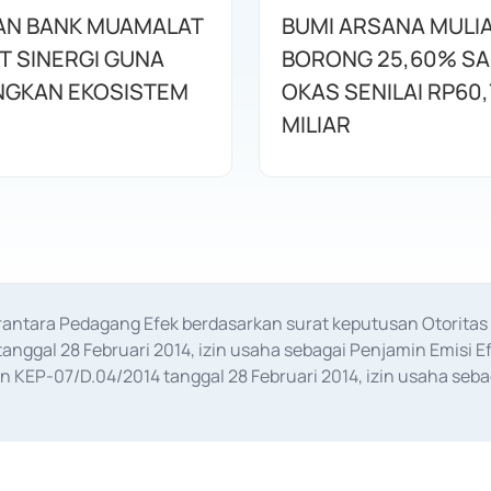
AN BANK MUAMALAT
BUMI ARSANA MULI
T SINERGI GUNA
BORONG 25,60% S
GKAN EKOSISTEM
OKAS SENILAI RP60,
MILIAR
erantara Pedagang Efek berdasarkan surat keputusan Otorit
anggal 28 Februari 2014, izin usaha sebagai Penjamin Emisi E
KEP-07/D.04/2014 tanggal 28 Februari 2014, izin usaha sebag
rat keputusan Otoritas Jasa Keuangan Nomor S-67/PM.21/2017 t
aan Transaksi Sertifikat Deposito di Pasar Uang yang izinnya d
ansaksi, serta Penatausahaan dan Penyelesaian Transaksi Sur