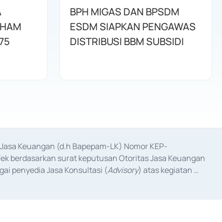
A
BPH MIGAS DAN BPSDM
AHAM
ESDM SIAPKAN PENGAWAS
75
DISTRIBUSI BBM SUBSIDI
as Jasa Keuangan (d.h Bapepam-LK) Nomor KEP-
fek berdasarkan surat keputusan Otoritas Jasa Keuangan 
ai penyedia Jasa Konsultasi (
Advisory
) atas kegiatan 
anggal 3 Februari 2017, dan beberapa izin usaha lainnya 
iterbitkan pada tahun 2017 dan izin usaha lainnya dari 
at Berharga Komersial yang izinnya diterbitkan pada 