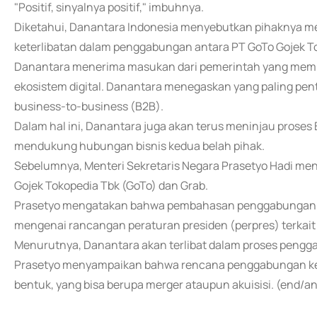
"Positif, sinyalnya positif," imbuhnya.
Diketahui, Danantara Indonesia menyebutkan pihaknya m
keterlibatan dalam penggabungan antara PT GoTo Gojek To
Danantara menerima masukan dari pemerintah yang memili
ekosistem digital. Danantara menegaskan yang paling pen
business-to-business (B2B).
Dalam hal ini, Danantara juga akan terus meninjau proses
mendukung hubungan bisnis kedua belah pihak.
Sebelumnya, Menteri Sekretaris Negara Prasetyo Hadi m
Gojek Tokopedia Tbk (GoTo) dan Grab.
Prasetyo mengatakan bahwa pembahasan penggabungan ter
mengenai rancangan peraturan presiden (perpres) terkait 
Menurutnya, Danantara akan terlibat dalam proses pengg
Prasetyo menyampaikan bahwa rencana penggabungan ked
bentuk, yang bisa berupa merger ataupun akuisisi. (end/an