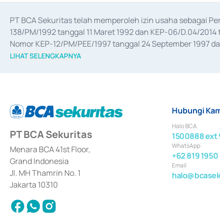
PT BCA Sekuritas telah memperoleh izin usaha sebagai P
138/PM/1992 tanggal 11 Maret 1992 dan KEP-06/D.04/2014 t
Nomor KEP-12/PM/PEE/1997 tanggal 24 September 1997 dan 
merger, akuisisi, divestasi, dan 
join venture
 berdasarkan su
LIHAT SELENGKAPNYA
dari Bank Indonesia antara lain sebagai Perantara Pelaksan
Bank Indonesia sebagai Lembaga Pendukung Penerbitan, Tr
tahun 2018.
Hubungi Kam
Halo BCA
PT BCA Sekuritas
1500888 ext 
WhatsApp
Menara BCA 41st Floor,
+62 819 1950
Grand Indonesia
Email
Jl. MH Thamrin No. 1
halo@bcaseku
Jakarta 10310