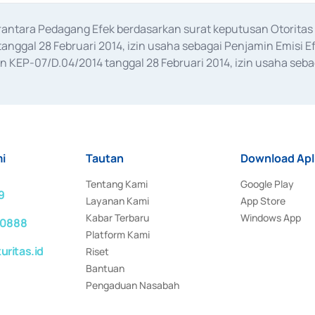
erantara Pedagang Efek berdasarkan surat keputusan Otorit
anggal 28 Februari 2014, izin usaha sebagai Penjamin Emisi E
KEP-07/D.04/2014 tanggal 28 Februari 2014, izin usaha sebag
rat keputusan Otoritas Jasa Keuangan Nomor S-67/PM.21/2017 t
aan Transaksi Sertifikat Deposito di Pasar Uang yang izinnya d
ansaksi, serta Penatausahaan dan Penyelesaian Transaksi Sur
i
Tautan
Download Apl
Tentang Kami
Google Play
9
Layanan Kami
App Store
Kabar Terbaru
Windows App
 0888
Platform Kami
ritas.id
Riset
Bantuan
Pengaduan Nasabah