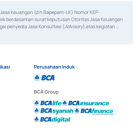
as Jasa Keuangan (d.h Bapepam-LK) Nomor KEP-
fek berdasarkan surat keputusan Otoritas Jasa Keuangan 
ai penyedia Jasa Konsultasi (
Advisory
) atas kegiatan 
anggal 3 Februari 2017, dan beberapa izin usaha lainnya 
iterbitkan pada tahun 2017 dan izin usaha lainnya dari 
at Berharga Komersial yang izinnya diterbitkan pada 
ikasi
Perusahaan Induk
BCA Group