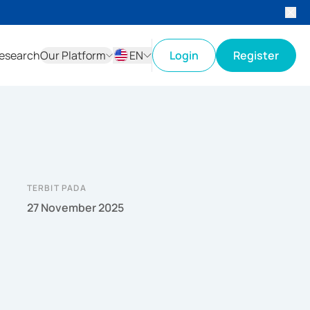
esearch
Our Platform
EN
Login
Register
ID
EN
TERBIT PADA
27 November 2025