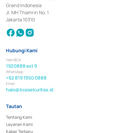
Surat Berharga Komersial yang izinnya diterbitkan pada tahun 2018.
Grand Indonesia
Jl. MH Thamrin No. 1
Jakarta 10310
Hubungi Kami
Halo BCA
1500888 ext 9
WhatsApp
+62 819 1950 0888
Email
halo@bcasekuritas.id
Tautan
Tentang Kami
Layanan Kami
Kabar Terbaru