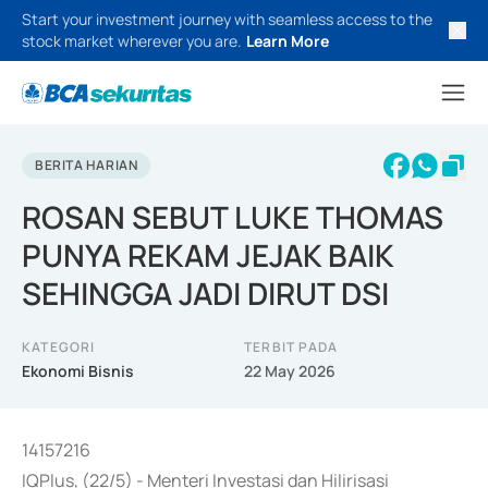
Start your investment journey with seamless access to the
stock market wherever you are.
Learn More
BERITA HARIAN
ROSAN SEBUT LUKE THOMAS
PUNYA REKAM JEJAK BAIK
SEHINGGA JADI DIRUT DSI
KATEGORI
TERBIT PADA
Ekonomi Bisnis
22 May 2026
14157216
IQPlus, (22/5) - Menteri Investasi dan Hilirisasi