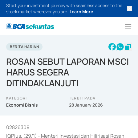
Start your investment journey with seamless access to the
stock market wherever you are.
Learn More
BERITA HARIAN
ROSAN SEBUT LAPORAN MSCI
HARUS SEGERA
DITINDAKLANJUTI
KATEGORI
TERBIT PADA
Ekonomi Bisnis
28 January 2026
02826309
IQPlus, (29/1) - Menteri Investasi dan Hilirisasi Rosan