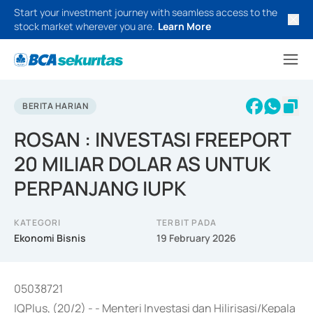
Start your investment journey with seamless access to the
stock market wherever you are.
Learn More
BERITA HARIAN
ROSAN : INVESTASI FREEPORT
20 MILIAR DOLAR AS UNTUK
PERPANJANG IUPK
KATEGORI
TERBIT PADA
Ekonomi Bisnis
19 February 2026
05038721
IQPlus, (20/2) - - Menteri Investasi dan Hilirisasi/Kepala