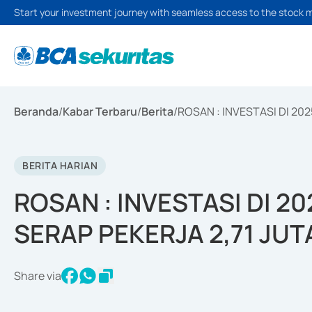
Start your investment journey with seamless access to the stock 
Beranda
/
Kabar Terbaru
/
Berita
/
ROSAN : INVESTASI DI 20
BERITA HARIAN
ROSAN : INVESTASI DI 2
SERAP PEKERJA 2,71 JU
Share via