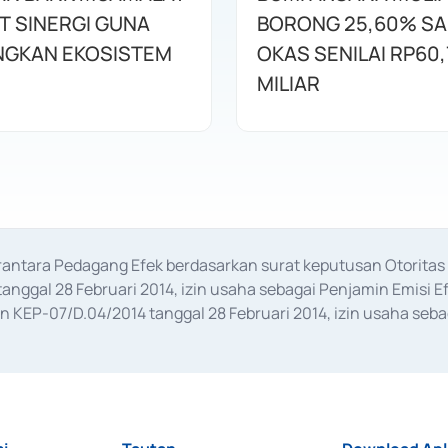
T SINERGI GUNA
BORONG 25,60% S
GKAN EKOSISTEM
OKAS SENILAI RP60,
MILIAR
erantara Pedagang Efek berdasarkan surat keputusan Otorit
anggal 28 Februari 2014, izin usaha sebagai Penjamin Emisi E
KEP-07/D.04/2014 tanggal 28 Februari 2014, izin usaha sebag
rat keputusan Otoritas Jasa Keuangan Nomor S-67/PM.21/2017 t
aan Transaksi Sertifikat Deposito di Pasar Uang yang izinnya d
ansaksi, serta Penatausahaan dan Penyelesaian Transaksi Sur