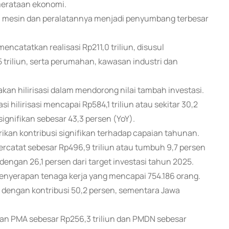
merataan ekonomi.
kan mesin dan peralatannya menjadi penyumbang terbesar
ncatatkan realisasi Rp211,0 triliun, disusul
5 triliun, serta perumahan, kawasan industri dan
akan hilirisasi dalam mendorong nilai tambah investasi.
 hilirisasi mencapai Rp584,1 triliun atau sekitar 30,2
ignifikan sebesar 43,3 persen (YoY).
rikan kontribusi signifikan terhadap capaian tahunan.
ercatat sebesar Rp496,9 triliun atau tumbuh 9,7 persen
dengan 26,1 persen dari target investasi tahun 2025.
 penyerapan tenaga kerja yang mencapai 754.186 orang.
si dengan kontribusi 50,2 persen, sementara Jawa
gan PMA sebesar Rp256,3 triliun dan PMDN sebesar