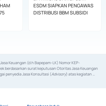
AHAM
ESDM SIAPKAN PENGAWAS
75
DISTRIBUSI BBM SUBSIDI
as Jasa Keuangan (d.h Bapepam-LK) Nomor KEP-
fek berdasarkan surat keputusan Otoritas Jasa Keuangan 
ai penyedia Jasa Konsultasi (
Advisory
) atas kegiatan 
anggal 3 Februari 2017, dan beberapa izin usaha lainnya 
iterbitkan pada tahun 2017 dan izin usaha lainnya dari 
at Berharga Komersial yang izinnya diterbitkan pada 