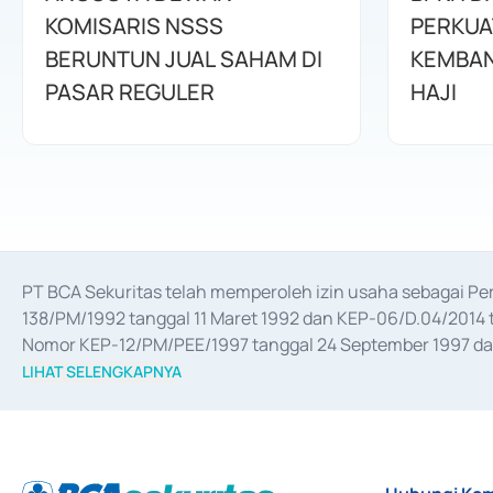
KOMISARIS NSSS
PERKUA
BERUNTUN JUAL SAHAM DI
KEMBAN
PASAR REGULER
HAJI
PT BCA Sekuritas telah memperoleh izin usaha sebagai P
138/PM/1992 tanggal 11 Maret 1992 dan KEP-06/D.04/2014 t
Nomor KEP-12/PM/PEE/1997 tanggal 24 September 1997 dan 
merger, akuisisi, divestasi, dan 
join venture
 berdasarkan su
LIHAT SELENGKAPNYA
dari Bank Indonesia antara lain sebagai Perantara Pelaksan
Bank Indonesia sebagai Lembaga Pendukung Penerbitan, Tr
tahun 2018.