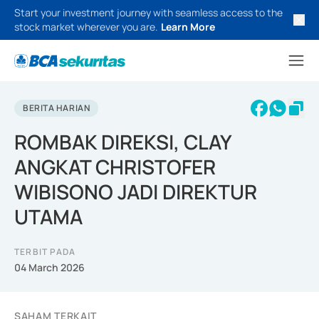
Start your investment journey with seamless access to the
stock market wherever you are.
Learn More
BERITA HARIAN
ROMBAK DIREKSI, CLAY
ANGKAT CHRISTOFER
WIBISONO JADI DIREKTUR
UTAMA
TERBIT PADA
04 March 2026
SAHAM TERKAIT