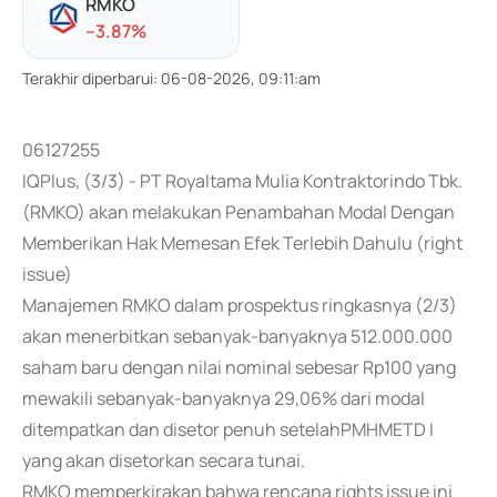
RMKO
-
-3.87
%
Terakhir diperbarui
:
06-08-2026, 09:11:am
06127255
IQPlus, (3/3) - PT Royaltama Mulia Kontraktorindo Tbk.
(RMKO) akan melakukan Penambahan Modal Dengan
Memberikan Hak Memesan Efek Terlebih Dahulu (right
issue)
Manajemen RMKO dalam prospektus ringkasnya (2/3)
akan menerbitkan sebanyak-banyaknya 512.000.000
saham baru dengan nilai nominal sebesar Rp100 yang
mewakili sebanyak-banyaknya 29,06% dari modal
ditempatkan dan disetor penuh setelahPMHMETD I
yang akan disetorkan secara tunai.
RMKO memperkirakan bahwa rencana rights issue ini