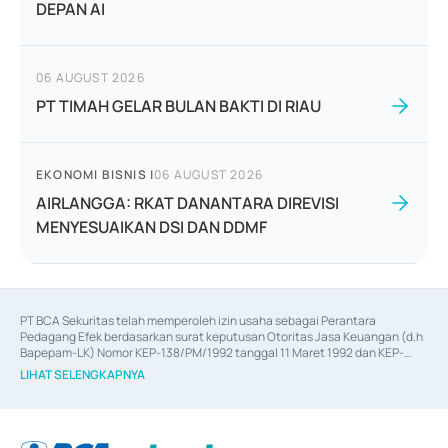
DEPAN AI
06 AUGUST 2026
PT TIMAH GELAR BULAN BAKTI DI RIAU
EKONOMI BISNIS
|
06 AUGUST 2026
AIRLANGGA: RKAT DANANTARA DIREVISI
MENYESUAIKAN DSI DAN DDMF
PT BCA Sekuritas telah memperoleh izin usaha sebagai Perantara 
Pedagang Efek berdasarkan surat keputusan Otoritas Jasa Keuangan (d.h 
Bapepam-LK) Nomor KEP-138/PM/1992 tanggal 11 Maret 1992 dan KEP-
06/D.04/2014 tanggal 28 Februari 2014, izin usaha sebagai Penjamin Emisi 
LIHAT SELENGKAPNYA
Efek berdasarkan surat keputusan Otoritas Jasa Keuangan Nomor KEP-
12/PM/PEE/1997 tanggal 24 September 1997 dan KEP-07/D.04/2014 
tanggal 28 Februari 2014, izin usaha sebagai penyedia Jasa Konsultasi 
(
Advisory
) atas kegiatan merger, akuisisi, divestasi, dan 
join venture