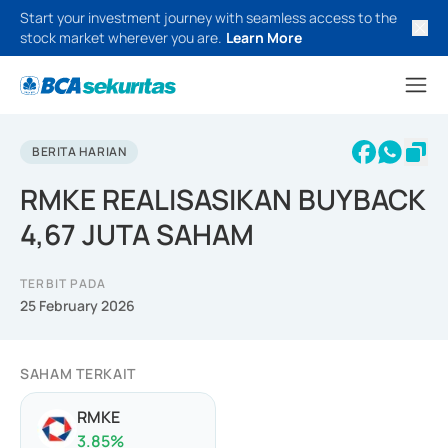
Start your investment journey with seamless access to the
stock market wherever you are.
Learn More
BERITA HARIAN
RMKE REALISASIKAN BUYBACK
4,67 JUTA SAHAM
TERBIT PADA
25 February 2026
SAHAM TERKAIT
RMKE
3.85
%