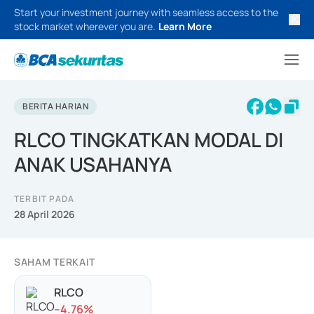
Start your investment journey with seamless access to the
stock market wherever you are.
Learn More
BERITA HARIAN
RLCO TINGKATKAN MODAL DI
ANAK USAHANYA
TERBIT PADA
28 April 2026
SAHAM TERKAIT
RLCO
-
-4.76
%