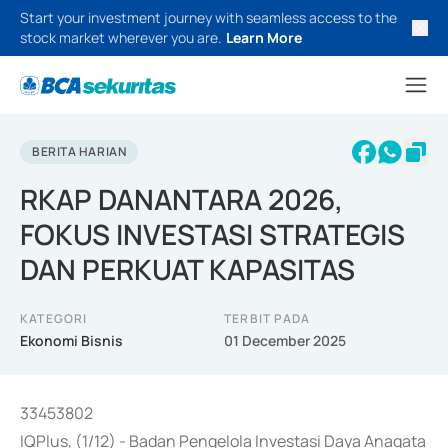
Start your investment journey with seamless access to the
stock market wherever you are.
Learn More
BERITA HARIAN
RKAP DANANTARA 2026,
FOKUS INVESTASI STRATEGIS
DAN PERKUAT KAPASITAS
KATEGORI
TERBIT PADA
Ekonomi Bisnis
01 December 2025
33453802
IQPlus, (1/12) - Badan Pengelola Investasi Daya Anagata