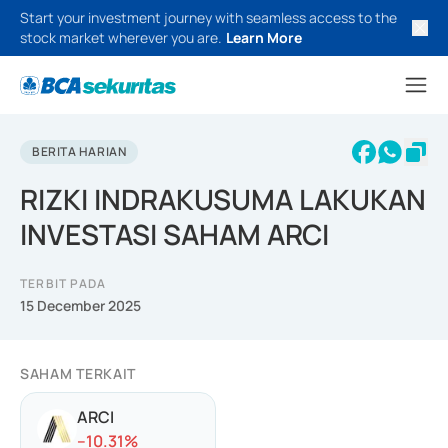
Start your investment journey with seamless access to the
stock market wherever you are.
Learn More
BERITA HARIAN
RIZKI INDRAKUSUMA LAKUKAN
INVESTASI SAHAM ARCI
TERBIT PADA
15 December 2025
SAHAM TERKAIT
ARCI
-
-10.31
%