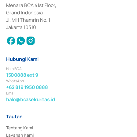
Penerbitan, Transaksi, serta Penatausahaan dan Penyelesaian Transaksi 
Menara BCA 41st Floor,
Surat Berharga Komersial yang izinnya diterbitkan pada tahun 2018.
Grand Indonesia
Jl. MH Thamrin No. 1
Jakarta 10310
Hubungi Kami
Halo BCA
1500888 ext 9
WhatsApp
+62 819 1950 0888
Email
halo@bcasekuritas.id
Tautan
Tentang Kami
Layanan Kami