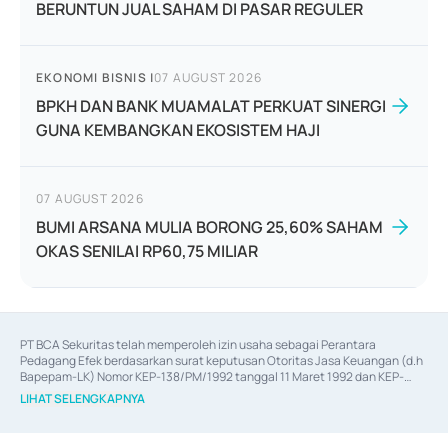
BERUNTUN JUAL SAHAM DI PASAR REGULER
EKONOMI BISNIS
|
07 AUGUST 2026
BPKH DAN BANK MUAMALAT PERKUAT SINERGI
GUNA KEMBANGKAN EKOSISTEM HAJI
07 AUGUST 2026
BUMI ARSANA MULIA BORONG 25,60% SAHAM
OKAS SENILAI RP60,75 MILIAR
PT BCA Sekuritas telah memperoleh izin usaha sebagai Perantara 
Pedagang Efek berdasarkan surat keputusan Otoritas Jasa Keuangan (d.h 
Bapepam-LK) Nomor KEP-138/PM/1992 tanggal 11 Maret 1992 dan KEP-
06/D.04/2014 tanggal 28 Februari 2014, izin usaha sebagai Penjamin Emisi 
LIHAT SELENGKAPNYA
Efek berdasarkan surat keputusan Otoritas Jasa Keuangan Nomor KEP-
12/PM/PEE/1997 tanggal 24 September 1997 dan KEP-07/D.04/2014 
tanggal 28 Februari 2014, izin usaha sebagai penyedia Jasa Konsultasi 