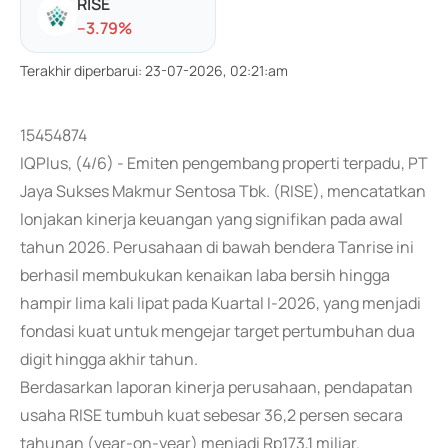
RISE
-
-3.79
%
Terakhir diperbarui
:
23-07-2026, 02:21:am
15454874
IQPlus, (4/6) - Emiten pengembang properti terpadu, PT
Jaya Sukses Makmur Sentosa Tbk. (RISE), mencatatkan
lonjakan kinerja keuangan yang signifikan pada awal
tahun 2026. Perusahaan di bawah bendera Tanrise ini
berhasil membukukan kenaikan laba bersih hingga
hampir lima kali lipat pada Kuartal I-2026, yang menjadi
fondasi kuat untuk mengejar target pertumbuhan dua
digit hingga akhir tahun.
Berdasarkan laporan kinerja perusahaan, pendapatan
usaha RISE tumbuh kuat sebesar 36,2 persen secara
tahunan (year-on-year) menjadi Rp173,1 miliar.