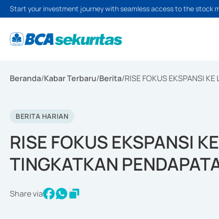
Start your investment journey with seamless access to the stock 
Beranda
/
Kabar Terbaru
/
Berita
/
RISE FOKUS EKSPANSI K
BERITA HARIAN
RISE FOKUS EKSPANSI K
TINGKATKAN PENDAPAT
Share via