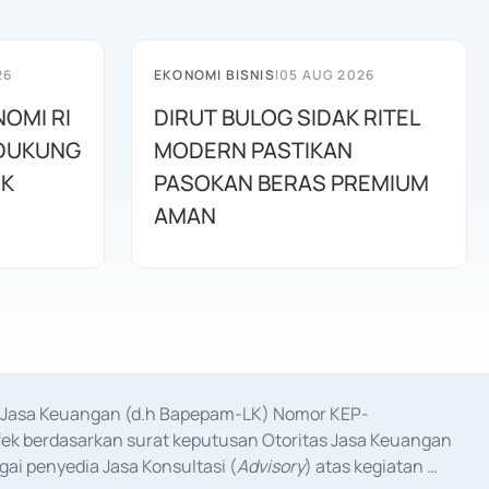
26
EKONOMI BISNIS
|
05 AUG 2026
NOMI RI
DIRUT BULOG SIDAK RITEL
IDUKUNG
MODERN PASTIKAN
IK
PASOKAN BERAS PREMIUM
AMAN
as Jasa Keuangan (d.h Bapepam-LK) Nomor KEP-
fek berdasarkan surat keputusan Otoritas Jasa Keuangan 
ai penyedia Jasa Konsultasi (
Advisory
) atas kegiatan 