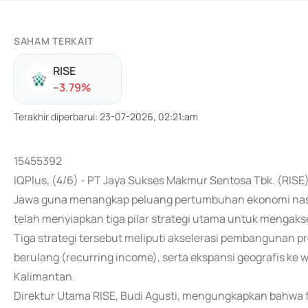
SAHAM TERKAIT
RISE
-
-3.79
%
Terakhir diperbarui
:
23-07-2026, 02:21:am
15455392
IQPlus, (4/6) - PT Jaya Sukses Makmur Sentosa Tbk. (RIS
Jawa guna menangkap peluang pertumbuhan ekonomi nasio
telah menyiapkan tiga pilar strategi utama untuk mengaks
Tiga strategi tersebut meliputi akselerasi pembangunan pr
berulang (recurring income), serta ekspansi geografis k
Kalimantan.
Direktur Utama RISE, Budi Agusti, mengungkapkan bahwa f