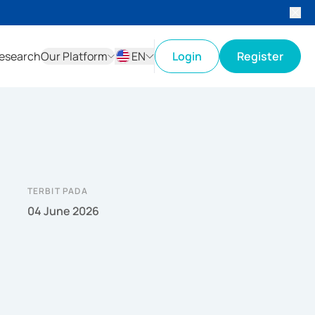
esearch
Our Platform
EN
Login
Register
ID
EN
TERBIT PADA
04 June 2026